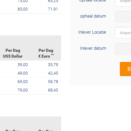
Ophaal locatie
73,00
63,25
83,00
71,91
ophaal datum
Inlever Locatie
Inlever datum
Per Dag
Per Dag
**
US$ Dollar
€ Euro
39,00
33,79
B
49,00
42,45
69,00
59,78
79,00
68,45