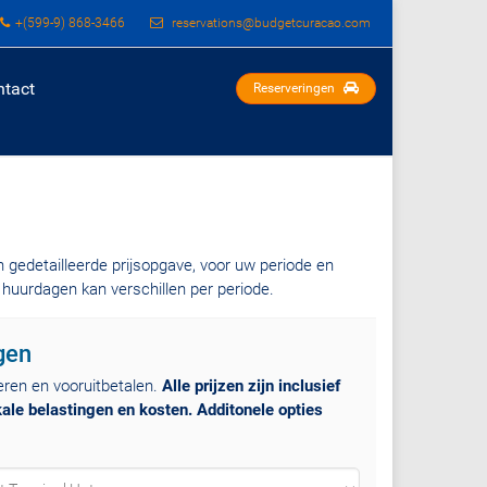
+(599-9) 868-3466
reservations@budgetcuracao.com
ntact
Reserveringen
en gedetailleerde prijsopgave, voor uw periode en
 huurdagen kan verschillen per periode.
gen
eren en vooruitbetalen.
Alle prijzen zijn inclusief
le belastingen en kosten. Additonele opties