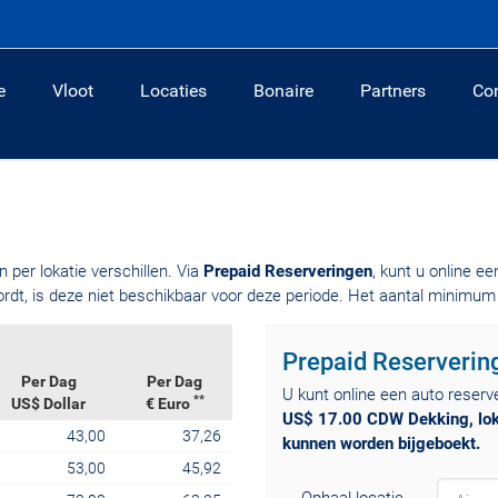
e
Vloot
Locaties
Bonaire
Partners
Co
n per lokatie verschillen. Via
Prepaid Reserveringen
, kunt u online e
ordt, is deze niet beschikbaar voor deze periode. Het aantal minimum
Prepaid Reserverin
Per Dag
Per Dag
U kunt online een auto reserv
**
US$ Dollar
€ Euro
US$ 17.00 CDW Dekking, loka
43,00
37,26
kunnen worden bijgeboekt.
53,00
45,92